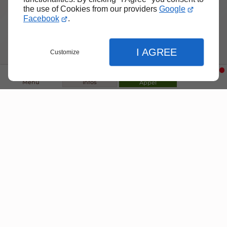
Articles récents
the use of Cookies from our providers
Google
Pourquoi et quand faut-il
Facebook
.
rénover sa toiture ?
16/07/2026
Rénovation de toiture
I AGREE
Customize
Les menaces invisibles pour
votre charpente : insectes,
humidité et champignons
Menu
Infos
Appel
Couverture, zinguerie et charpente
16/05/2026
Tempête, grêle, fortes pluies :
comment vérifier l’état de sa
toiture après un événement
climatique ?
Fermer
Fermer
Entretien et vérification de toiture
Fermer
16/03/2026
Plus d'articles
Accueil
Réglages de l'affichage
Nos prestations
Préférences d'affichage du site
Travaux de couverture