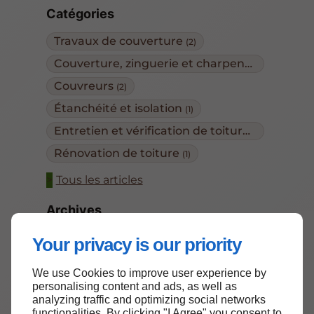
Catégories
Travaux de couverture
(2)
Couverture, zinguerie et charpente
(2)
Couvreurs
(2)
Étanchéité et isolation
(1)
Entretien et vérification de toiture
(1)
Rénovation de toiture
(1)
Tous les articles
Archives
Juillet
Mai
Mars
(1)
(1)
(1)
Your privacy is our priority
Janvier
2026
2025
(1)
(4)
(5)
We use Cookies to improve user experience by
Tous les articles
personalising content and ads, as well as
analyzing traffic and optimizing social networks
functionalities. By clicking "I Agree" you consent to